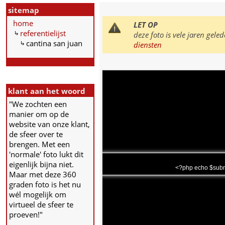
sitemap
home
LET OP
referentielijst
deze foto is vele jaren ge
cantina san juan
diensten
klant aan het woord
"We zochten een
manier om op de
website van onze klant,
de sfeer over te
brengen. Met een
'normale' foto lukt dit
eigenlijk bijna niet.
<?php echo $subm
Maar met deze 360
graden foto is het nu
wél mogelijk om
virtueel de sfeer te
proeven!"