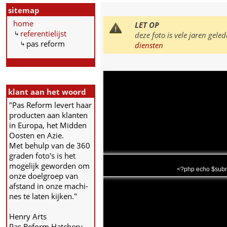
sitemap
home
LET OP
referentielijst
deze foto is vele jaren ge
pas reform
diensten
klant aan het woord
"Pas Reform levert haar
producten aan klanten
in Europa, het Midden
Oosten en Azie.
Met behulp van de 360
graden foto's is het
mogelijk geworden om
<?php echo $subm
onze doelgroep van
afstand in onze machi-
nes te laten kijken."
Henry Arts
Pas Reform Hatchery