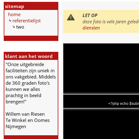
sitemap
home
LET OP
referentielijst
deze foto is vele jaren ge
two
diensten
klant aan het woord
"Onze uitgebreide
faciliteiten zijn uniek in
ons vakgebied. Middels
de 360 graden foto's
kunnen we alles
prachtig in beeld
brengen!"
<?php echo $subm
Willem van Riesen
Te Winkel en Oomes
Nijmegen