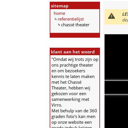
sitemap
home
LE
referentielijst
de
chassé theater
klant aan het woord
"Omdat wij trots zijn op
ons prachtige theater
en om bezoekers
kennis te laten maken
met het Chassé
Theater, hebben wij
gekozen voor een
samenwerking met
Virro.
Met behulp van de 360
graden foto's kan men
op onze website een
goede indruk krijgen