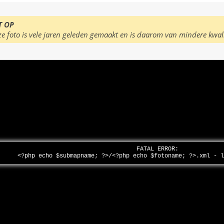
T OP
ze foto is vele jaren geleden gemaakt en is daarom van mindere kwal
FATAL ERROR:
<?php echo $submapname; ?>/<?php echo $fotoname; ?>.xml - 