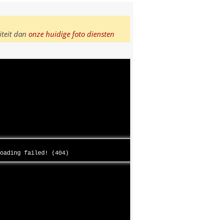
iteit dan
onze huidige foto diensten
loading failed! (404)