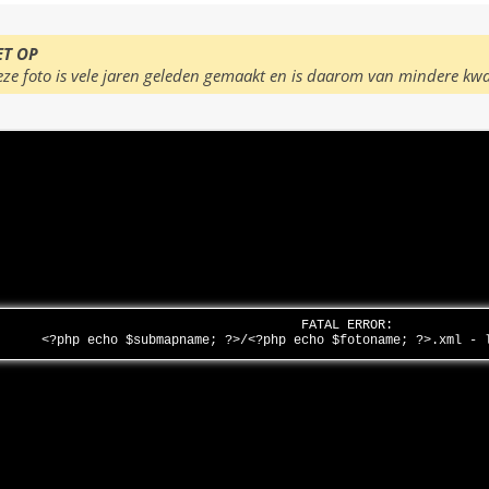
ET OP
eze foto is vele jaren geleden gemaakt en is daarom van mindere kwa
FATAL ERROR:
<?php echo $submapname; ?>/<?php echo $fotoname; ?>.xml -