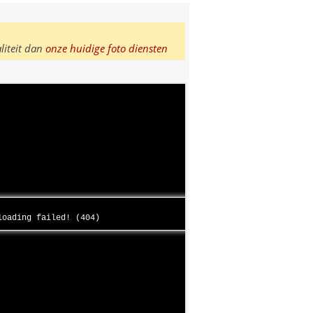
liteit dan
onze huidige foto diensten
 loading failed! (404)