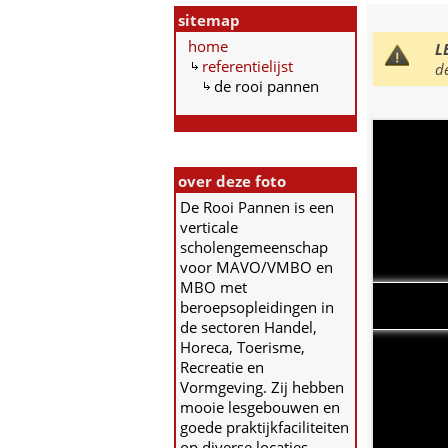
sitemap
home
L
referentielijst
d
de rooi pannen
over deze foto
De Rooi Pannen is een
verticale
scholengemeenschap
voor MAVO/VMBO en
MBO met
beroepsopleidingen in
de sectoren Handel,
Horeca, Toerisme,
Recreatie en
Vormgeving. Zij hebben
mooie lesgebouwen en
goede praktijkfaciliteiten
op diverse locaties.