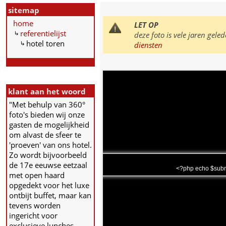
sitemap
home
LET OP
referentielijst
deze foto is vele jaren ge
hotel toren
diensten
klant aan het woord
"Met behulp van 360°
foto's bieden wij onze
gasten de mogelijkheid
om alvast de sfeer te
'proeven' van ons hotel.
Zo wordt bijvoorbeeld
de 17e eeuwse eetzaal
<?php echo $subm
met open haard
opgedekt voor het luxe
ontbijt buffet, maar kan
tevens worden
ingericht voor
exclusieve lunches.