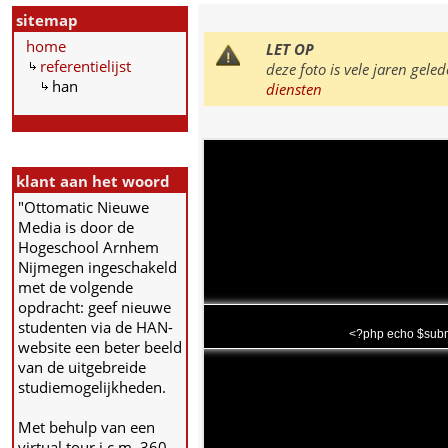
sitemap
home
LET OP
referentielijst
deze foto is vele jaren ge
han
diensten
klant aan het woord
"Ottomatic Nieuwe
Media is door de
Hogeschool Arnhem
Nijmegen ingeschakeld
met de volgende
opdracht: geef nieuwe
studenten via de HAN-
<?php echo $subm
website een beter beeld
van de uitgebreide
studiemogelijkheden.
Met behulp van een
virtual tour i.c.m. 360