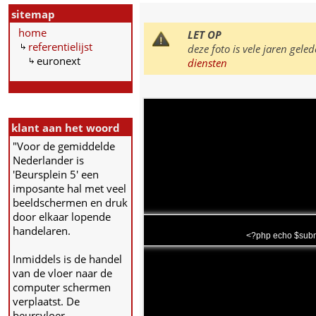
sitemap
home
LET OP
referentielijst
deze foto is vele jaren ge
euronext
diensten
klant aan het woord
"Voor de gemiddelde
Nederlander is
'Beursplein 5' een
imposante hal met veel
beeldschermen en druk
door elkaar lopende
handelaren.
<?php echo $subm
Inmiddels is de handel
van de vloer naar de
computer schermen
verplaatst. De
beursvloer,