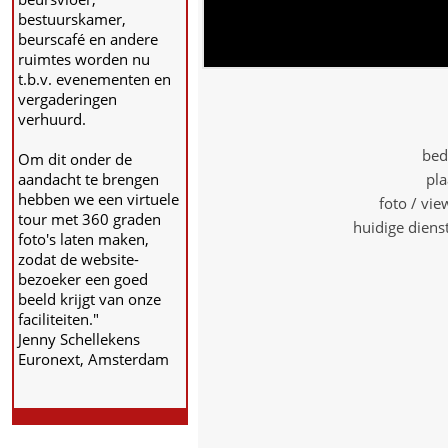
bestuurskamer,
beurscafé en andere
ruimtes worden nu
t.b.v. evenementen en
vergaderingen
verhuurd.
bed
Om dit onder de
aandacht te brengen
pla
hebben we een virtuele
foto / vi
tour met 360 graden
huidige diens
foto's laten maken,
zodat de website-
bezoeker een goed
beeld krijgt van onze
faciliteiten."
Jenny Schellekens
Euronext, Amsterdam