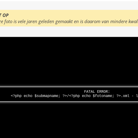
T OP
ze foto is vele jaren geleden gemaakt en is daarom van mindere kwal
FATAL ERROR:
<?php echo $submapname; ?>/<?php echo $fotoname; ?>.xml - 