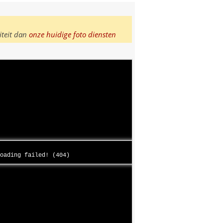
iteit dan
onze huidige foto diensten
loading failed! (404)