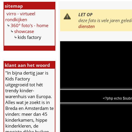
sitemap
virro - virtueel
LET OP
rondkijken
deze foto is vele jaren ge
360° foto's - home
diensten
showcase
kids factory
klant aan het woord
"In bijna dertig jaar is
Kids Factory
uitgegroeid tot hét
trendy kinder-
warenhuis van Europa.
<?php echo $subm
Alles wat je zoekt is in
Breda en Amsterdam te
vinden: meer dan 45
kinderkamers, hippe
kinderkleren, de
mooiste dikke buiken-