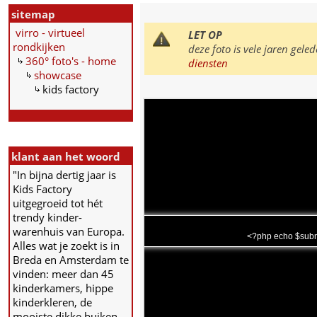
sitemap
virro - virtueel
LET OP
rondkijken
deze foto is vele jaren ge
360° foto's - home
diensten
showcase
kids factory
klant aan het woord
"In bijna dertig jaar is
Kids Factory
uitgegroeid tot hét
trendy kinder-
warenhuis van Europa.
<?php echo $subm
Alles wat je zoekt is in
Breda en Amsterdam te
vinden: meer dan 45
kinderkamers, hippe
kinderkleren, de
mooiste dikke buiken-