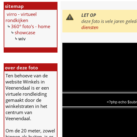
sitemap
virro - virtueel
LET OP
rondkijken
deze foto is vele jaren ge
360° foto's - home
diensten
showcase
wiv
over deze foto
Ten behoeve van de
website Winkels in
Veenendaal is er een
virtuele rondleiding
gemaakt door de
<?php echo $subm
winkelstraten in het
centrum van
Veenendaal.
Om de 20 meter, zowel
binnen als buiten, is er