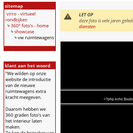
sitemap
virro - virtueel
LET OP
rondkijken
deze foto is vele jaren ge
360° foto's - home
diensten
showcase
vw ruimtewagens
klant aan het woord
"We wilden op onze
website de introductie
van de nieuwe
ruimtewagens extra
kracht meegeven.
<?php echo $subm
Daarom hebben we
360 graden foto's van
het interieur laten
maken.
Zo kan de bezoeker van