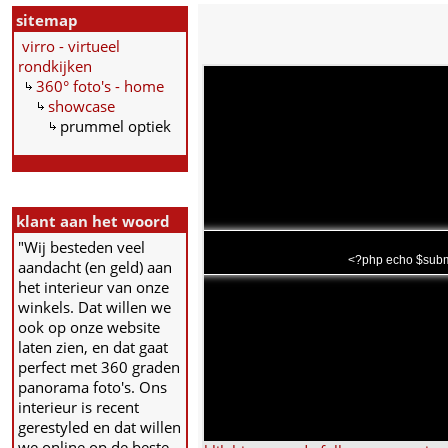
sitemap
virro - virtueel
rondkijken
360° foto's - home
showcase
prummel optiek
klant aan het woord
"Wij besteden veel
<?php echo $subma
aandacht (en geld) aan
het interieur van onze
winkels. Dat willen we
ook op onze website
laten zien, en dat gaat
perfect met 360 graden
panorama foto's. Ons
interieur is recent
gerestyled en dat willen
we online op de beste