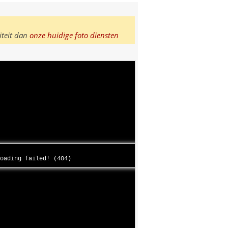
iteit dan
onze huidige foto diensten
loading failed! (404)