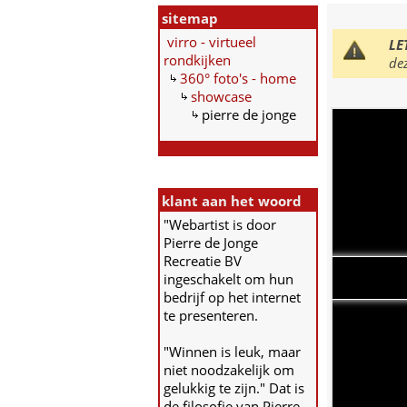
sitemap
virro - virtueel
LE
rondkijken
de
360° foto's - home
showcase
pierre de jonge
klant aan het woord
"Webartist is door
Pierre de Jonge
Recreatie BV
ingeschakelt om hun
bedrijf op het internet
te presenteren.
"Winnen is leuk, maar
niet noodzakelijk om
gelukkig te zijn." Dat is
de filosofie van Pierre