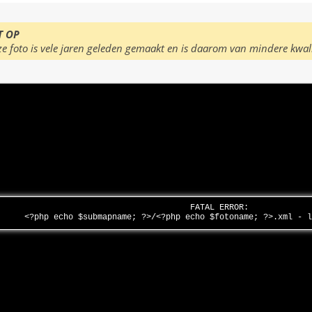
T OP
ze foto is vele jaren geleden gemaakt en is daarom van mindere kwal
FATAL ERROR:
<?php echo $submapname; ?>/<?php echo $fotoname; ?>.xml - 