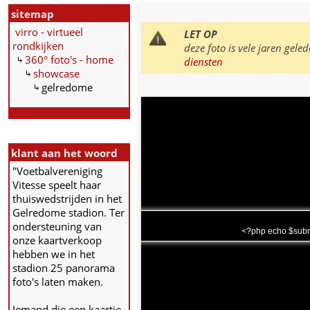
sitemap
virro - virtueel
LET OP
rondkijken
deze foto is vele jaren ge
360° foto's - home
diensten
showcase
gelredome
klant aan het woord
"Voetbalvereniging
Vitesse speelt haar
thuiswedstrijden in het
Gelredome stadion. Ter
ondersteuning van
<?php echo $subm
onze kaartverkoop
hebben we in het
stadion 25 panorama
foto's laten maken.
Iemand die een kaartje