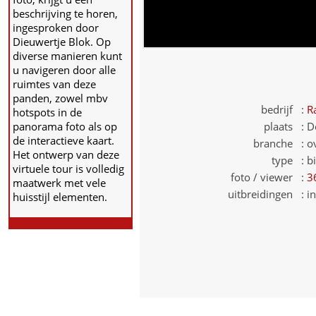
beschrijving te horen,
ingesproken door
Dieuwertje Blok. Op
diverse manieren kunt
u navigeren door alle
ruimtes van deze
panden, zowel mbv
bedrijf :
R
hotspots in de
panorama foto als op
plaats :
D
de interactieve kaart.
branche :
o
Het ontwerp van deze
type :
b
virtuele tour is volledig
foto / viewer :
3
maatwerk met vele
uitbreidingen :
i
huisstijl elementen.