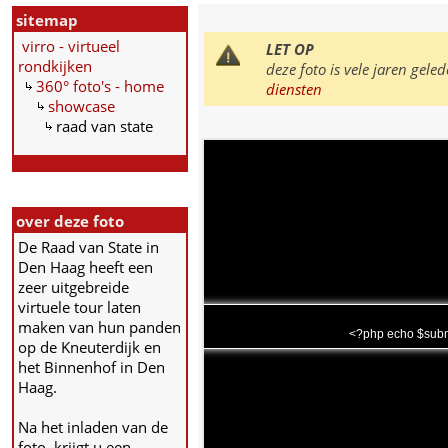
sitemap
virro - virtueel
LET OP
rondkijken
deze foto is vele jaren ge
360° foto's - home
diensten
showcase
raad van state
over deze foto
De Raad van State in
Den Haag heeft een
zeer uitgebreide
virtuele tour laten
maken van hun panden
<?php echo $subm
op de Kneuterdijk en
het Binnenhof in Den
Haag.
Na het inladen van de
foto, krijgt u een