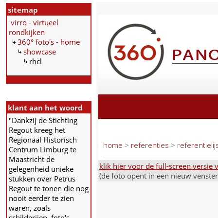
sitemap
virro - virtueel
rondkijken
360° foto's - home
showcase
rhcl
klant aan het woord
"Dankzij de Stichting
Regout kreeg het
Regionaal Historisch
Centrum Limburg te
Maastricht de
klik hier voor de full-screen versi
gelegenheid unieke
(de foto opent in een nieuw venste
stukken over Petrus
Regout te tonen die nog
nooit eerder te zien
waren, zoals
schilderijen, foto's,