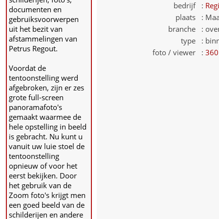
bedrijf :
Reg
documenten en
plaats :
Maa
gebruiksvoorwerpen
uit het bezit van
branche :
over
afstammelingen van
type :
bin
Petrus Regout.
foto / viewer :
360
Voordat de
tentoonstelling werd
afgebroken, zijn er zes
grote full-screen
panoramafoto's
gemaakt waarmee de
hele opstelling in beeld
is gebracht. Nu kunt u
vanuit uw luie stoel de
tentoonstelling
opnieuw of voor het
eerst bekijken. Door
het gebruik van de
Zoom foto's krijgt men
een goed beeld van de
schilderijen en andere