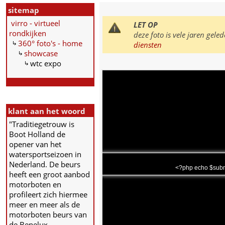
sitemap
virro - virtueel
LET OP
rondkijken
deze foto is vele jaren ge
360° foto's - home
diensten
showcase
wtc expo
klant aan het woord
"Traditiegetrouw is
Boot Holland de
opener van het
watersportseizoen in
Nederland. De beurs
<?php echo $subm
heeft een groot aanbod
motorboten en
profileert zich hiermee
meer en meer als de
motorboten beurs van
de Benelux.