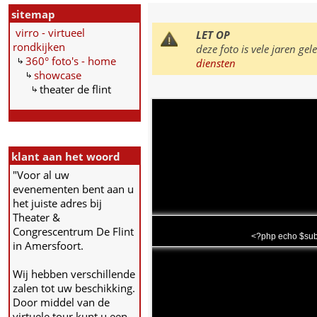
sitemap
virro - virtueel
LET OP
rondkijken
deze foto is vele jaren g
360° foto's - home
diensten
showcase
theater de flint
klant aan het woord
"Voor al uw
evenementen bent aan u
het juiste adres bij
Theater &
Congrescentrum De Flint
<?php echo $sub
in Amersfoort.
Wij hebben verschillende
zalen tot uw beschikking.
Door middel van de
virtuele tour kunt u een