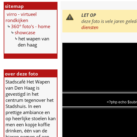
sitemap
virro - virtueel
LET OP
rondkijken
deze foto is vele jaren ge
360° foto's - home
diensten
showcase
het wapen van
den haag
over deze foto
Stadscafé Het Wapen
van Den Haag is
gevestigd in het
centrum tegenover het
<?php echo $subm
Stadshuis. In een
prettige ambiance en
op heerlijke stoelen kan
men een kopje koffie
drinken, één van de
bieren nemen of een