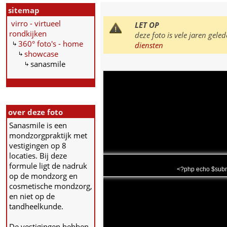
sitemap
virro - virtueel
LET OP
rondkijken
deze foto is vele jaren ge
360° foto's - home
diensten
showcase
sanasmile
over deze foto
Sanasmile is een
mondzorgpraktijk met
vestigingen op 8
locaties. Bij deze
formule ligt de nadruk
<?php echo $subm
op de mondzorg en
cosmetische mondzorg,
en niet op de
tandheelkunde.
De vestigingen hebben