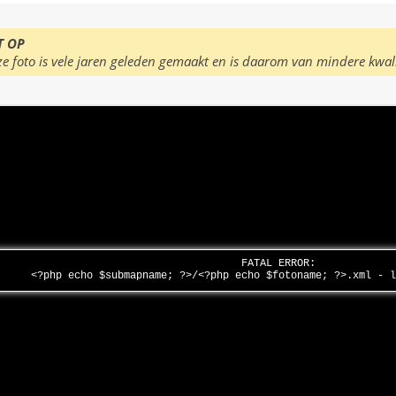
T OP
ze foto is vele jaren geleden gemaakt en is daarom van mindere kwal
FATAL ERROR:
<?php echo $submapname; ?>/<?php echo $fotoname; ?>.xml - 