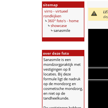
sitemap
virro - virtueel
LE
rondkijken
de
360° foto's - home
showcase
sanasmile
over deze foto
Sanasmile is een
mondzorgpraktijk met
vestigingen op 8
locaties. Bij deze
formule ligt de nadruk
op de mondzorg en
cosmetische mondzorg,
en niet op de
tandheelkunde.
De vestigingen hebben