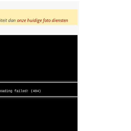
iteit dan
onze huidige foto diensten
loading failed! (404)