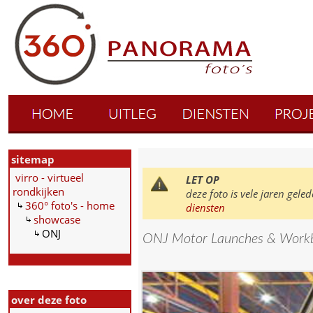
sitemap
virro - virtueel
LET OP
rondkijken
deze foto is vele jaren ge
360° foto's - home
diensten
showcase
ONJ
ONJ Motor Launches & Work
over deze foto