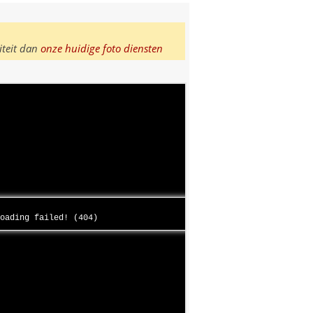
iteit dan
onze huidige foto diensten
loading failed! (404)