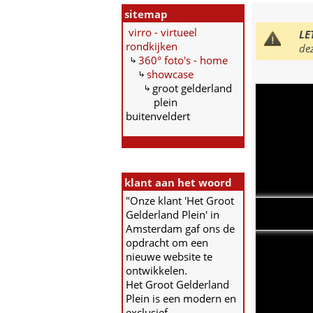
sitemap
virro - virtueel
LE
rondkijken
de
360° foto's - home
showcase
groot gelderland
plein
buitenveldert
klant aan het woord
"Onze klant 'Het Groot
Gelderland Plein' in
Amsterdam gaf ons de
opdracht om een
nieuwe website te
ontwikkelen.
Het Groot Gelderland
Plein is een modern en
exclusief