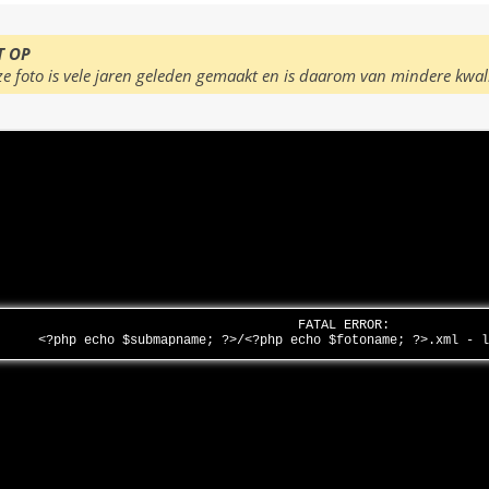
T OP
ze foto is vele jaren geleden gemaakt en is daarom van mindere kwal
FATAL ERROR:
<?php echo $submapname; ?>/<?php echo $fotoname; ?>.xml - 