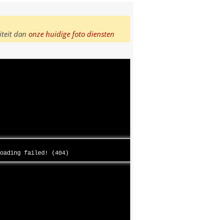
iteit dan
onze huidige foto diensten
loading failed! (404)