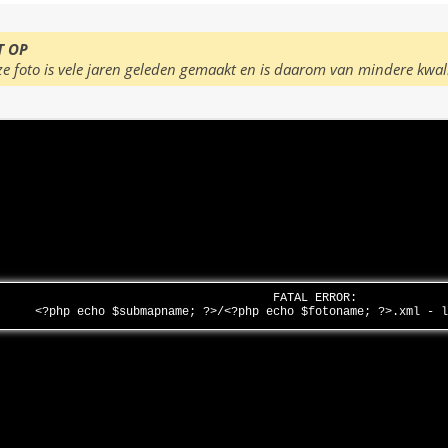
T OP
ze foto is vele jaren geleden gemaakt en is daarom van mindere kwal
FATAL ERROR:
<?php echo $submapname; ?>/<?php echo $fotoname; ?>.xml - 