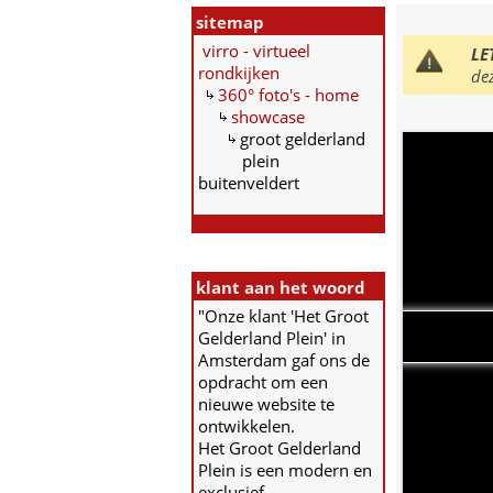
sitemap
virro - virtueel
LE
rondkijken
de
360° foto's - home
showcase
groot gelderland
plein
buitenveldert
klant aan het woord
"Onze klant 'Het Groot
Gelderland Plein' in
Amsterdam gaf ons de
opdracht om een
nieuwe website te
ontwikkelen.
Het Groot Gelderland
Plein is een modern en
exclusief