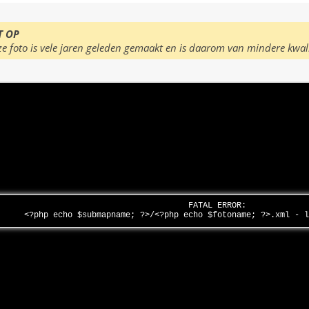
T OP
ze foto is vele jaren geleden gemaakt en is daarom van mindere kwal
FATAL ERROR:
<?php echo $submapname; ?>/<?php echo $fotoname; ?>.xml - 