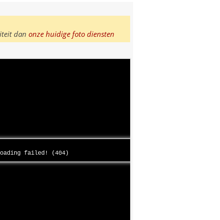
iteit dan
onze huidige foto diensten
loading failed! (404)