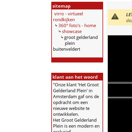
sitemap
virro - virtueel
LE
rondkijken
de
360° foto's - home
showcase
groot gelderland
plein
buitenveldert
klant aan het woord
"Onze klant 'Het Groot
Gelderland Plein' in
Amsterdam gaf ons de
opdracht om een
nieuwe website te
ontwikkelen.
Het Groot Gelderland
Plein is een modern en
exclusief