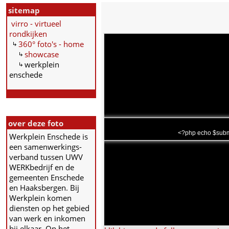
sitemap
virro - virtueel
rondkijken
360° foto's - home
showcase
werkplein
enschede
over deze foto
<?php echo $subma
Werkplein Enschede is
een samenwerkings-
verband tussen UWV
WERKbedrijf en de
gemeenten Enschede
en Haaksbergen. Bij
Werkplein komen
diensten op het gebied
van werk en inkomen
bij elkaar. Op het