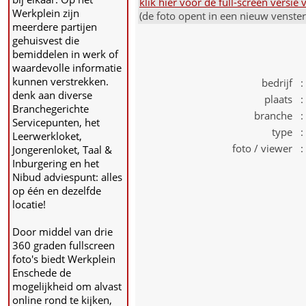
klik hier voor de full-screen versi
Werkplein zijn
(de foto opent in een nieuw venste
meerdere partijen
gehuisvest die
bemiddelen in werk of
waardevolle informatie
kunnen verstrekken.
bedrijf :
denk aan diverse
plaats :
Branchegerichte
branche :
Servicepunten, het
type :
Leerwerkloket,
foto / viewer :
Jongerenloket, Taal &
Inburgering en het
Nibud adviespunt: alles
op één en dezelfde
locatie!
Door middel van drie
360 graden fullscreen
foto's biedt Werkplein
Enschede de
mogelijkheid om alvast
online rond te kijken,