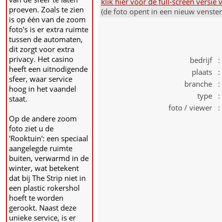
klik hier voor de full-screen versi
proeven. Zoals te zien
(de foto opent in een nieuw venste
is op één van de zoom
foto's is er extra ruimte
tussen de automaten,
dit zorgt voor extra
privacy. Het casino
bedrijf :
heeft een uitnodigende
plaats :
sfeer, waar service
branche :
hoog in het vaandel
type :
staat.
foto / viewer :
Op de andere zoom
foto ziet u de
'Rooktuin': een speciaal
aangelegde ruimte
buiten, verwarmd in de
winter, wat betekent
dat bij The Strip niet in
een plastic rokershol
hoeft te worden
gerookt. Naast deze
unieke service, is er