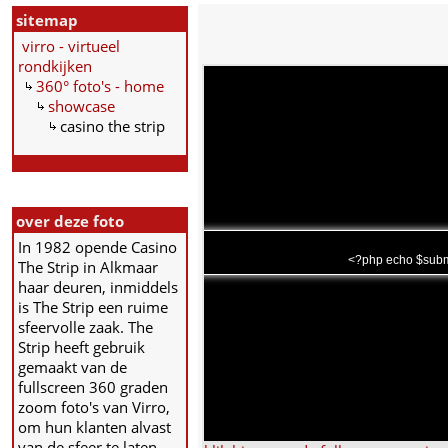
sitemap
virro - virtueel
rondkijken
360° foto's - home
showcase
casino the strip
over deze foto
In 1982 opende Casino
<?php echo $subma
The Strip in Alkmaar
haar deuren, inmiddels
is The Strip een ruime
sfeervolle zaak. The
Strip heeft gebruik
gemaakt van de
fullscreen 360 graden
zoom foto's van Virro,
om hun klanten alvast
van de sfeer te laten