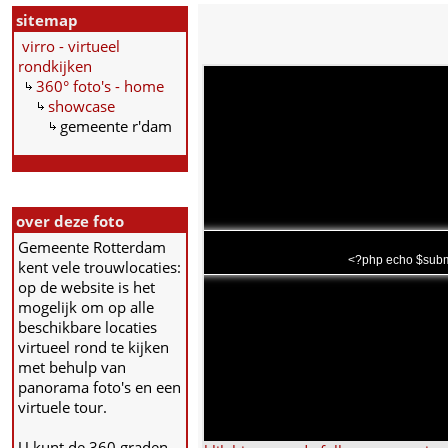
sitemap
virro - virtueel
rondkijken
360° foto's - home
showcase
gemeente r'dam
over deze foto
Gemeente Rotterdam
<?php echo $subma
kent vele trouwlocaties:
op de website is het
mogelijk om op alle
beschikbare locaties
virtueel rond te kijken
met behulp van
panorama foto's en een
virtuele tour.
U kunt de 360 graden