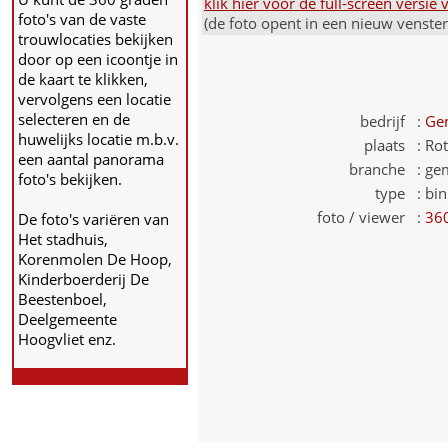
klik hier voor de full-screen versi
foto's van de vaste
(de foto opent in een nieuw venste
trouwlocaties bekijken
door op een icoontje in
de kaart te klikken,
vervolgens een locatie
selecteren en de
bedrijf :
Gem
huwelijks locatie m.b.v.
plaats :
Ro
een aantal panorama
branche :
gem
foto's bekijken.
type :
bin
foto / viewer :
36
De foto's variëren van
Het stadhuis,
Korenmolen De Hoop,
Kinderboerderij De
Beestenboel,
Deelgemeente
Hoogvliet enz.