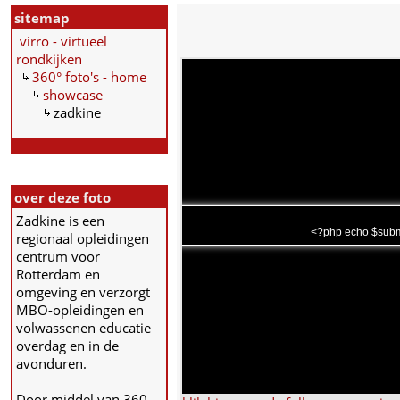
sitemap
virro - virtueel
rondkijken
360° foto's - home
showcase
zadkine
over deze foto
Zadkine is een
<?php echo $subma
regionaal opleidingen
centrum voor
Rotterdam en
omgeving en verzorgt
MBO-opleidingen en
volwassenen educatie
overdag en in de
avonduren.
Door middel van 360