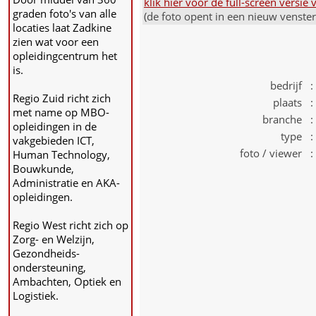
klik hier voor de full-screen versi
graden foto's van alle
(de foto opent in een nieuw venste
locaties laat Zadkine
zien wat voor een
opleidingcentrum het
is.
bedrijf :
Regio Zuid richt zich
plaats :
met name op MBO-
branche :
opleidingen in de
type :
vakgebieden ICT,
foto / viewer :
Human Technology,
Bouwkunde,
Administratie en AKA-
opleidingen.
Regio West richt zich op
Zorg- en Welzijn,
Gezondheids-
ondersteuning,
Ambachten, Optiek en
Logistiek.