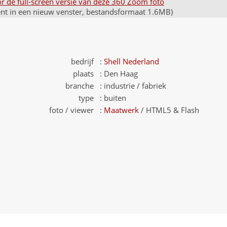
oor de full-screen versie van deze 360 Zoom foto
ent in een nieuw venster, bestandsformaat 1.6MB)
bedrijf :
Shell Nederland
plaats :
Den Haag
branche :
industrie / fabriek
type :
buiten
foto / viewer :
Maatwerk
/ HTML5 & Flash