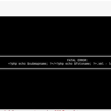
FATAL ERROR:
<?php echo $submapname; ?>/<?php echo $fotoname; ?>.xml - 