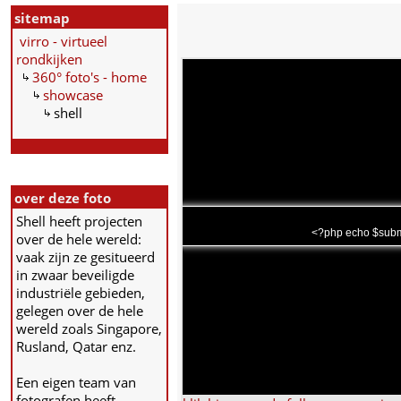
sitemap
virro - virtueel
rondkijken
360° foto's - home
showcase
shell
over deze foto
Shell heeft projecten
<?php echo $subma
over de hele wereld:
vaak zijn ze gesitueerd
in zwaar beveiligde
industriële gebieden,
gelegen over de hele
wereld zoals Singapore,
Rusland, Qatar enz.
Een eigen team van
fotografen heeft