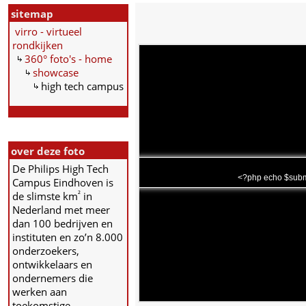
sitemap
virro - virtueel
rondkijken
360° foto's - home
showcase
high tech campus
over deze foto
De Philips High Tech
<?php echo $subma
Campus Eindhoven is
²
de slimste km
in
Nederland met meer
dan 100 bedrijven en
instituten en zo’n 8.000
onderzoekers,
ontwikkelaars en
ondernemers die
werken aan
toekomstige