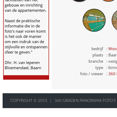
gebouw en inrichting
van de appartementen.
Naast de praktische
informatie die in de
foto's naar voren komt
is het ook dé manier
om een indruk van de
stijlvolle en ontspannen
bedrijf :
Woon
sfeer te geven."
plaats :
Baar
branche :
vast
Dhr. H. van Ieperen
type :
binn
Bloemendael, Baarn
foto / viewer :
360 
COPYRIGHT © 2015
|
360 GRADEN PANORAMA FOTO'S