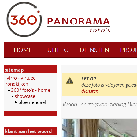
sitemap
virro - virtueel
LET OP
rondkijken
deze foto is vele jaren ge
360° foto's - home
diensten
showcase
bloemendael
Woon- en zorgvoorziening Bl
klant aan het woord