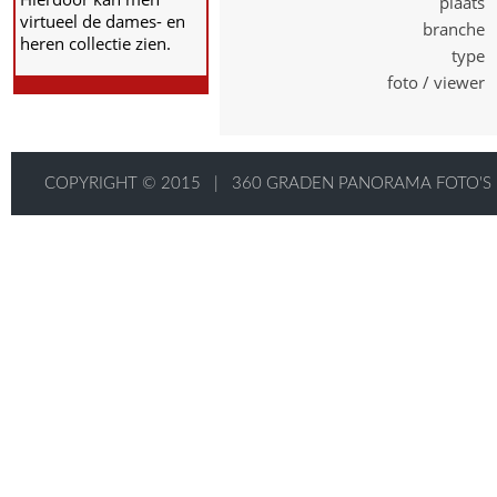
plaats 
virtueel de dames- en
branche 
heren collectie zien.
type 
foto / viewer 
COPYRIGHT © 2015
|
360 GRADEN PANORAMA FOTO'S