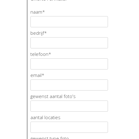
naam
*
bedrijf
*
telefoon
*
email
*
gewenst aantal foto's
aantal locaties
gewenst type foto