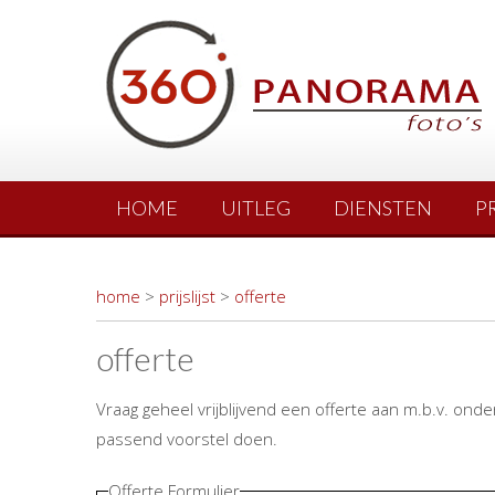
HOME
UITLEG
DIENSTEN
P
home
>
prijslijst
>
offerte
offerte
Vraag geheel vrijblijvend een offerte aan m.b.v. onde
passend voorstel doen.
Offerte Formulier