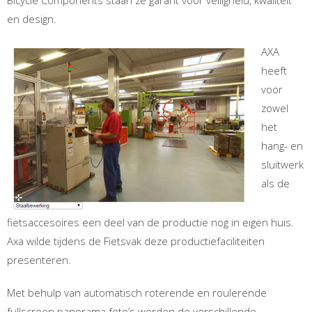
en design.
AXA
heeft
voor
zowel
het
hang- en
sluitwerk
als de
fietsaccesoires een deel van de productie nog in eigen huis.
Axa wilde tijdens de Fietsvak deze productiefaciliteiten
presenteren.
Met behulp van automatisch roterende en roulerende
fullscreen panorama foto’s worden de verschillende